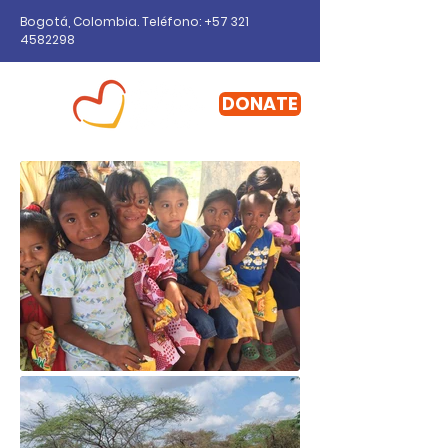
Bogotá, Colombia. Teléfono: +57
321
4582298
DONATE