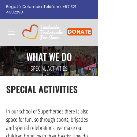
Bogotá, Colombia. Teléfono: +57
321
4582298
DONATE
WHAT WE DO
SPECIAL ACTIVITIES
SPECIAL ACTIVITIES
In our school of Superheroes there is also
space for fun, so through sports, brigades
and special celebrations, we make our
children bring joy in their hearts: How do