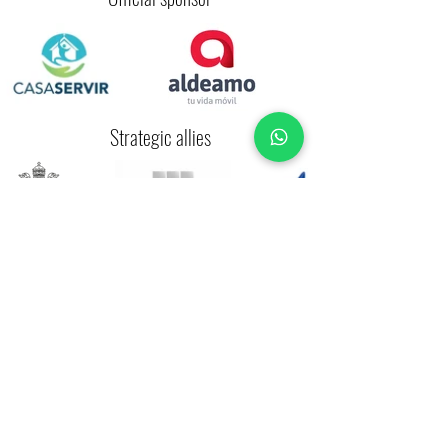
en sus finanzas, por te ofrece mecanismos de
control en tus donaciones como: Mensaje de
Texto: Cada vez que hagas tu donación a
nuestra Fundación, te llegara un mensaje de
texto a tu celular el cual confirma el valor
donado. Informe de Gestión: bimensualmente
Strategic allies
te llegará un e-mail con todos los gastos y
actividades realizadas con nuestros niños e
información de interés. Ceremonia de
agradecimiento: A mitad de cada año, te llegará
una invitación a nuestro evento anual
“Ceremonia de Agradecimiento”, donde podrás
conocer más a detalle los avances y logros de la
Fundación, pero también tendremos un tiempo
muy especial de agradecimiento, donde
nuestros niños serán los protagonistas.
La Fundación Trabajando Por Amor
quiere dar las gracias a todos las