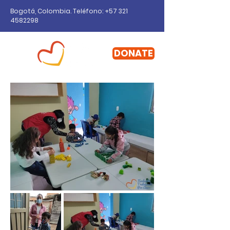
Bogotá, Colombia. Teléfono: +57
321
4582298
DONATE