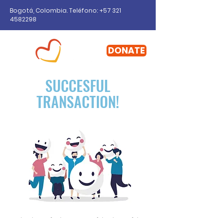
Bogotá, Colombia. Teléfono: +57
321
4582298
DONATE
SUCCESFUL
TRANSACTION!