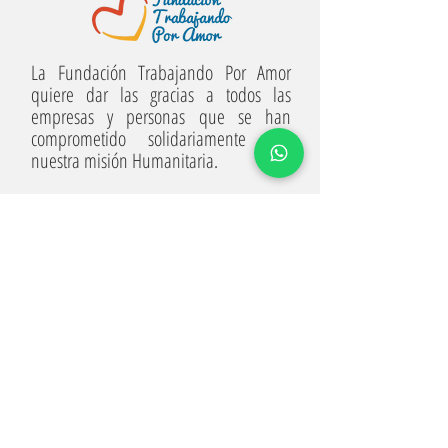
La Fundación Trabajando Por Amor
quiere dar las gracias a todos las
empresas y personas que se han
comprometido solidariamente con
nuestra misión Humanitaria.
Email:
dpinilla@trabajandoporamor.org
-
contacto@trabajandoporamor.org
contacto: (+57)
321 458 2298
/ (+57)
313 454 8919
LINKS ÚTILES
HOME