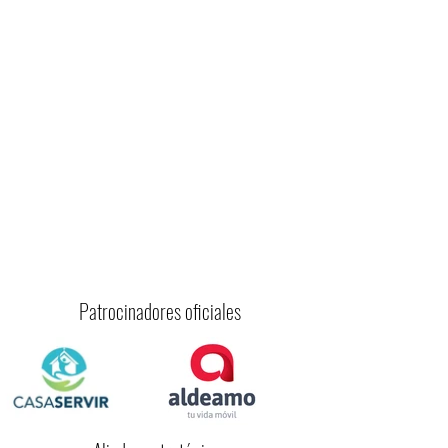
Patrocinadores oficiales