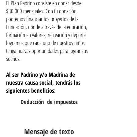
El Plan Padrino consiste en donar desde
$30.000 mensuales. Con tu donación
podremos financiar los proyectos de la
Fundación, donde a través de la educación,
PLAN PADRINO
formación en valores, recreación y deporte
logramos que cada uno de nuestros niños
Nuestros Padrinos y Madrinas son el alma de la
tenga nuevas oportunidades para lograr sus
Fundación Trabajando Por Amor
sueños.
Al ser Padrino y/o Madrina de
nuestra causa social, tendrás los
siguientes beneficios:
Deducción de impuestos
Mensaje de texto